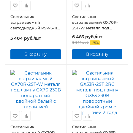
Светильник
Светильник
встраиваемый
встраиваемый GX70R-
светодиодный PSP-S-112
2ST-W металл под
2x9W 4000K 24° GREY
лампу GX70 230В
6 483
руб.
/шт
5 404
руб.
/шт
Карданный IP40
поворотный двойной
8 644
руб.
-
25
%
Jazzway
белый
В корзину
В корзину
Светильник
Светильник
встраиваемый GX70R-
встраиваемый GX53R-