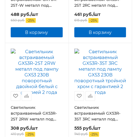
2ST-W металл под
2ST 2RC металл под
лампу GX70 230В
лампу GX53 230В
488
руб.
/шт
461
руб.
/шт
поворотный двойной
поворотный двойной
650
руб.
615
руб.
-
25
%
-
25
%
белый
хром
В корзину
В корзину
Светильник
Светильник
встраиваемый GX53R-
встраиваемый GX53R-
2ST 2RW металл под
3ST 3RC металл под
лампу GX53 230В
лампу GX53 230В
308
руб.
/шт
555
руб.
/шт
поворотный двойной
поворотный тройной
410
руб.
740
руб.
-
25
%
-
25
%
белый
хром