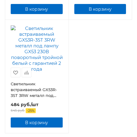
В корзину
В корзину
Светильник
встраиваемый GX53R-
3ST 3RW металл под
лампу GX53 230В
484
руб.
/шт
поворотный тройной
645
руб.
-
25
%
белый
В корзину