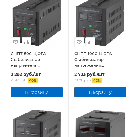
СНПТ-500-Ц ЭРА
СНПТ-1000-Ц ЭРА
Стабилизатор
Стабилизатор
напряжения
напряжения
переносной, ц.д., 140-
переносной, ц.д., 140-
2 292
руб.
/шт
2 723
руб.
/шт
260В/220/В, 500ВА
260В/220/В, 1000ВА
2 547
руб.
3 026
руб.
-
10
%
-
10
%
В корзину
В корзину