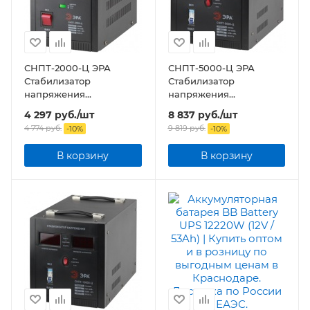
СНПТ-2000-Ц ЭРА
СНПТ-5000-Ц ЭРА
Стабилизатор
Стабилизатор
напряжения
напряжения
переносной, ц.д., 140-
переносной, ц.д., 140-
4 297
руб.
/шт
8 837
руб.
/шт
260В/220/В, 2000ВА
260В/220/В, 5000ВА
4 774
руб.
9 819
руб.
-
10
%
-
10
%
В корзину
В корзину