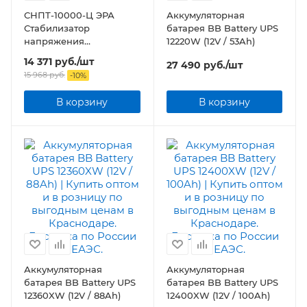
СНПТ-10000-Ц ЭРА
Аккумуляторная
Стабилизатор
батарея BB Battery UPS
напряжения
12220W (12V / 53Ah)
переносной, ц.д., 140-
14 371
руб.
/шт
27 490
руб.
/шт
260В/220/В, 10000ВА
15 968
руб.
-
10
%
В корзину
В корзину
Аккумуляторная
Аккумуляторная
батарея BB Battery UPS
батарея BB Battery UPS
12360XW (12V / 88Ah)
12400XW (12V / 100Ah)