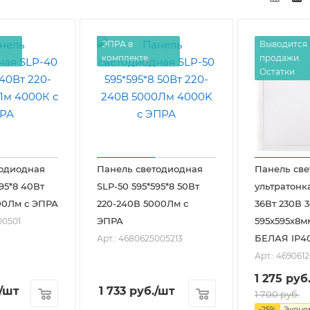
ЭПРА в
Выводится 
комплекте
продажи.
Остатки
тодиодная
Панель светодиодная
Панель св
95*8 40Вт
SLP-50 595*595*8 50Вт
ультратонк
00Лм с ЭПРА
220-240В 5000Лм с
36Вт 230В 
ЭПРА
595х595х8м
00501
БЕЛАЯ IP4
Арт.: 4680625005213
Арт.: 469061
1 275
руб
/шт
1 733
руб.
/шт
1 700
руб.
-
25
%
Экон