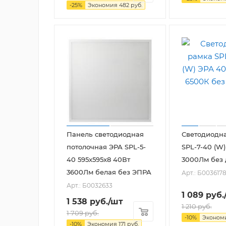
-
25
%
Экономия
482
руб.
Панель светодиодная
Светодиодн
потолочная ЭРА SPL-5-
SPL-7-40 (W
40 595x595x8 40Вт
3000Лм без
3600Лм белая без ЭПРА
Арт.: Б003617
Арт.: Б0032633
1 089
руб.
1 538
руб.
/шт
1 210
руб.
1 709
руб.
-
10
%
Эконом
-
10
%
Экономия
171
руб.