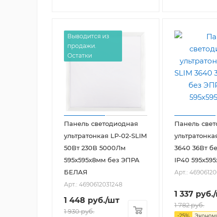
Выводится из
продажи.
Остатки
Панель светодиодная
Панель све
ультратонкая LP-02-SLIM
ультратонка
50Вт 230В 5000Лм
3640 36Вт б
595х595х8мм без ЭПРА
IP40 595х595
БЕЛАЯ
Арт.: 4690612
Арт.: 4690612031248
1 337
руб.
1 448
руб.
/шт
1 782
руб.
1 930
руб.
-
25
%
Эконо