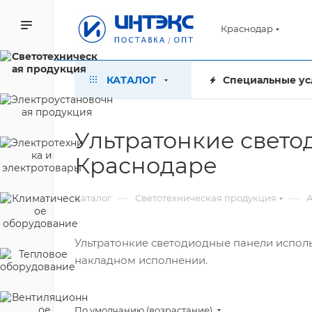
Краснодар
КАТАЛОГ
Специальные ус
Ультратонкие свето
Краснодаре
—
—
Каталог
Светотехническая продукция
А
Ультратонкие светодиодные панели исполь
накладном исполнении.
По умолчанию (возрастание)