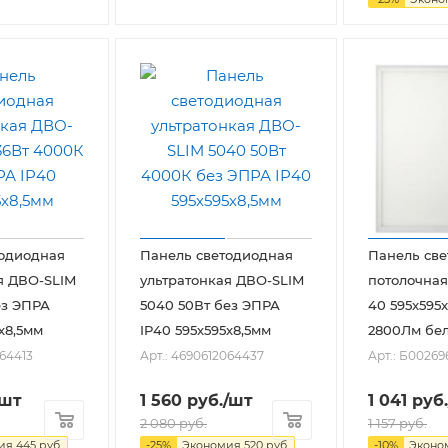
тодиодная
Панель светодиодная
Панель св
я ДВО-SLIM
ультратонкая ДВО-SLIM
потолочная
ез ЭПРА
5040 50Вт без ЭПРА
40 595x595
х8,5мм
IP40 595х595х8,5мм
2800Лм бел
064413
Арт.: 4690612064437
Арт.: Б00269
/шт
1 560
руб.
/шт
1 041
руб.
2 080
руб.
1 157
руб.
мия
445
руб.
-
25
%
Экономия
520
руб.
-
10
%
Эконо