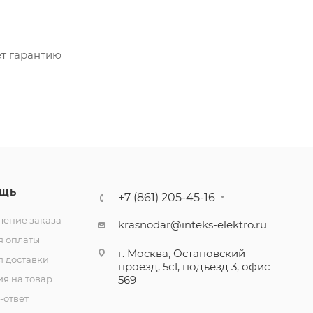
ет гарантию
ЩЬ
+7 (861) 205-45-16
ение заказа
krasnodar@inteks-elektro.ru
я оплаты
г. Москва, Остаповский
я доставки
проезд, 5с1, подъезд 3, офис
ия на товар
569
-ответ