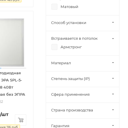
Матовый
Способ установки
Встраивается в потолок
Армстронг
Материал
етодиодная
Степень защиты (IP)
 ЭРА SPL-5-
x8 40Вт
Сфера применения
ая без ЭПРА
62
Страна производства
/шт
Гарантия
мия
116
руб.