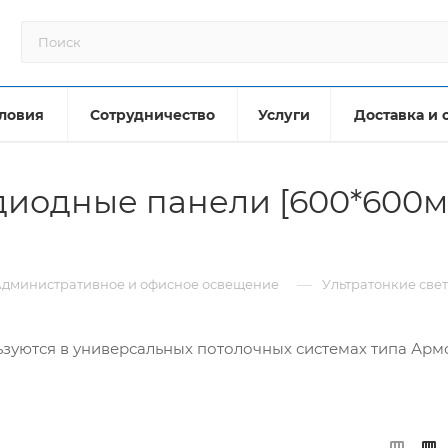
ловия
Сотрудничество
Услуги
Доставка и 
диодные панели [600*600мм
—
дминистративное и офисное освещение
Ультратонкие све
зуются в универсальных потолочных системах типа Армс