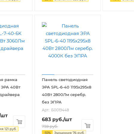
ая рамка
Панель светодиодная
) ЭРА 40Вт
ЭРА SPL-6-40 1195x295x8
 драйвера
40Вт 2800Лм серебр.
без ЭПРА
8
Арт.: Б0019448
/шт
683
руб.
/шт
759
руб.
ия
121
руб.
-
10
%
Экономия
76
руб.