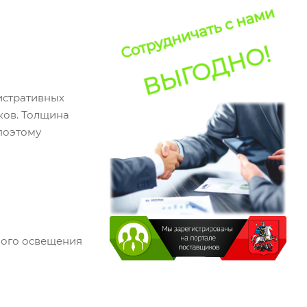
истративных
ков. Толщина
 поэтому
ного освещения