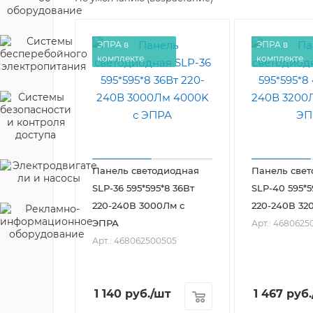
ЭПРА в
ЭПРА в
комплекте
комплекте
Панель светодиодная
Панель све
SLP-36 595*595*8 36Вт
SLP-40 595*5
220-240В 3000Лм с
220-240В 32
ЭПРА
Арт.: 4680625
Арт.: 468062500505
1 140
руб.
/шт
1 467
руб.