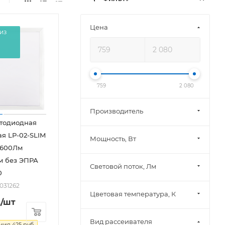
Цена
из
759
2 080
Производитель
етодиодная
ая LP-02-SLIM
Мощность, Вт
3600Лм
м без ЭПРА
Световой поток, Лм
0
2031262
Цветовая температура, К
.
/шт
Вид рассеивателя
омия
425
руб.