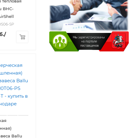
 тепловая
lu BHC-
irShell
0S06-SP
б.
/
кая
нная)
веса Ballu