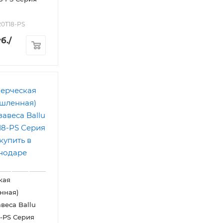
20T18-PS
б.
/
кая
нная)
веса Ballu
-PS Серия