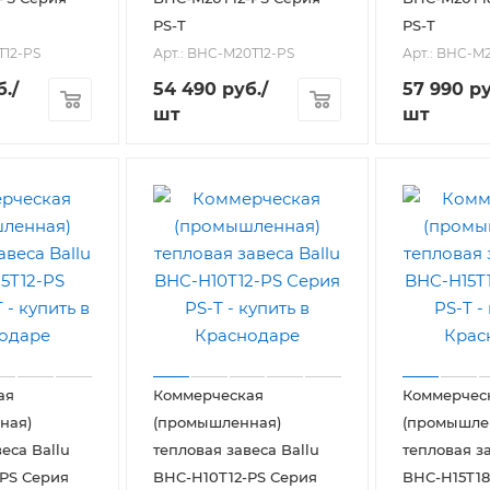
PS-T
PS-T
T12-PS
Арт.: BHC-M20T12-PS
Арт.: BHC-M
б.
/
54 490
руб.
/
57 990
ру
шт
шт
ая
Коммерческая
Коммерчес
ная)
(промышленная)
(промышле
еса Ballu
тепловая завеса Ballu
тепловая за
PS Серия
BHC-H10T12-PS Серия
BHC-H15T18