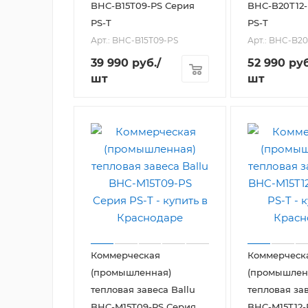
BHC-B15T09-PS Серия
BHC-B20T12-
PS-T
PS-T
Арт.: BHC-B15T09-PS
Арт.: BHC-B20
39 990
руб.
/
52 990
руб
шт
шт
Коммерческая
Коммерческ
(промышленная)
(промышлен
тепловая завеса Ballu
тепловая зав
BHC-M15T09-PS Серия
BHC-M15T12-