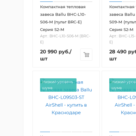
Компактная тепловая
Компактная 
завеса Ballu BHC-L10-
завеса Ballu
S06-M (пульт BRC-E)
S09-М (пульт
Серия S2-М
Серия S2-М
Арт.: BHC-L10-S06-М (BRC-
Арт.: BHC-L15
E)
E)
20 990
руб.
/
28 490
руб
шт
шт
Низкий уровень
Низкий уров
шума
шума