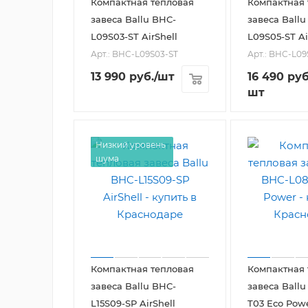
Компактная тепловая
Компактная 
завеса Ballu BHC-
завеса Ballu
L09S03-ST AirShell
L09S05-ST Ai
Арт.: BHC-L09S03-ST
Арт.: BHC-L09
13 990
руб.
/шт
16 490
руб
шт
Низкий уровень
шума
Компактная тепловая
Компактная 
завеса Ballu BHC-
завеса Ballu
L15S09-SP AirShell
T03 Eco Pow