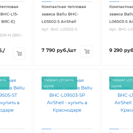
тепловая
Компактная тепловая
Компактная
 BHC-L15-
завеса Ballu BHC-
завеса Bal
 BRC-E)
L05S02-S AirShell
L06S03-S Ai
Арт.: BHC-L05S02-S
Арт.: BHC-L0
-S09-М (BRC-
7 790
руб.
/шт
9 290
руб
.
/
ень
Низкий уровень
Низкий уро
шума
шума