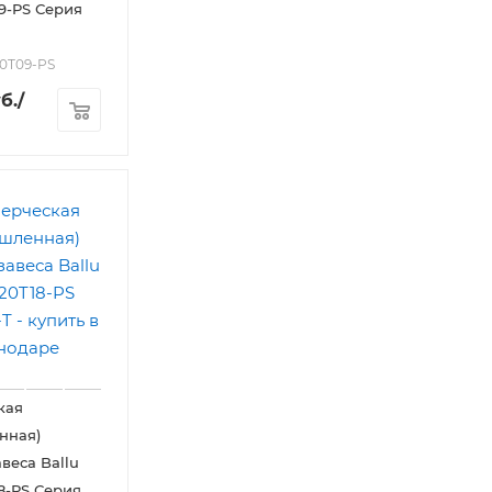
9-PS Серия
10T09-PS
б.
/
кая
нная)
веса Ballu
8-PS Серия