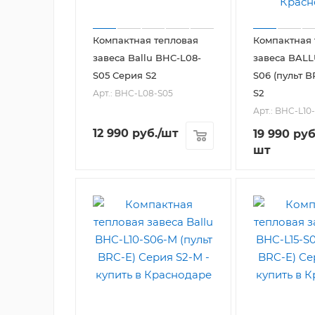
Компактная тепловая
Компактная 
завеса Ballu BHC-L08-
завеса BALLU BHC-L10-
S05 Серия S2
S06 (пульт B
S2
Арт.: BHC-L08-S05
Арт.: BHC-L10
12 990
руб.
/шт
19 990
руб
шт