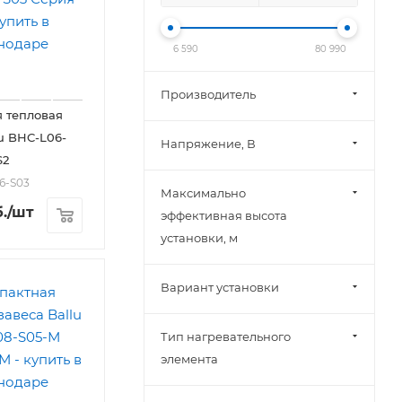
6 590
80 990
Производитель
 тепловая
lu BHC-L06-
Напряжение, В
S2
6-S03
Максимально
.
/шт
эффективная высота
установки, м
Вариант установки
Тип нагревательного
элемента