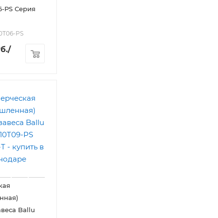
6-PS Серия
10T06-PS
б.
/
кая
нная)
веса Ballu