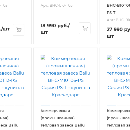
BHC-B10T0
-T03
Арт.: BHC-L10-T05
PS-T
Арт.: BHC-B
18 990
руб.
/
.
/шт
27 990
ру
шт
шт
ая
Коммерческая
Коммерчес
ная)
(промышленная)
(промышле
еса Ballu
тепловая завеса Ballu
тепловая за