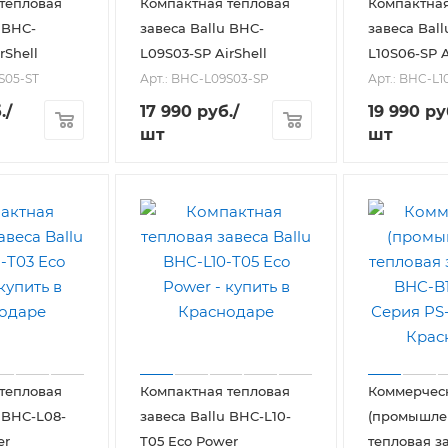
тепловая
Компактная тепловая
Компактная
 BHC-
завеса Ballu BHC-
завеса Bal
rShell
L09S03-SP AirShell
L10S06-SP A
S05-ST
Арт.: BHC-L09S03-SP
Арт.: BHC-L1
.
/
17 990
руб.
/
19 990
ру
шт
шт
тепловая
Компактная тепловая
Коммерчес
 BHC-L08-
завеса Ballu BHC-L10-
(промышле
er
T05 Eco Power
тепловая за