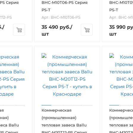
PS Серия
BHC-M10T06-PS Серия
BHC-M10T0
PS-T
PS-T
T12-PS
Арт.: BHC-M10T06-PS
Арт.: BHC-M
.
/
35 490
руб.
/
35 990
ру
шт
шт
ая
Коммерческая
Коммерчес
ная)
(промышленная)
(промышле
еса Ballu
тепловая завеса Ballu
тепловая за
PS Серия
BHC-M20T12-PS Серия
BHC-M20T1