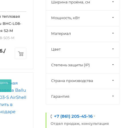
Ширина проёма, см
 тепловая
Мощность, кВт
lu BHC-L08-
я S2-М
Материал
08-S05-М
Цвет
б.
/
Степень защиты (IP)
Страна производства
вень
Гарантия
+7 (861) 205-45-16
Отдел продаж, консультация