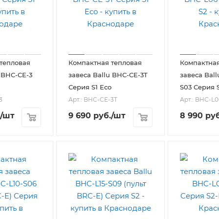
тепловая
Компактная тепловая
Компактная
 BHC-CE-3
завеса Ballu BHC-CE-3T
завеса Bal
Серия S1 Eco
S03 Серия 
3
Арт.: BHC-CE-3T
Арт.: BHC-L0
/шт
9 690
руб.
/шт
8 990
руб