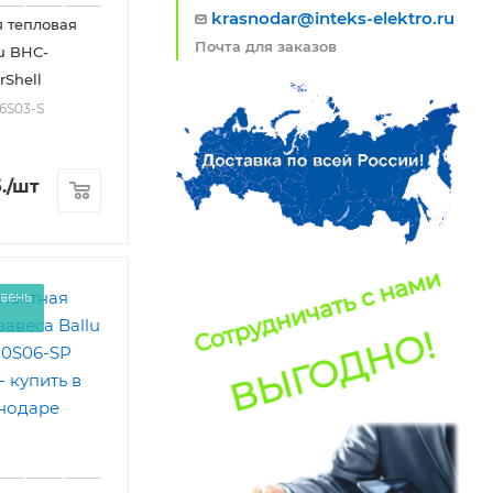
krasnodar@inteks-elektro.ru
 тепловая
Почта для заказов
lu BHC-
rShell
6S03-S
.
/шт
вень