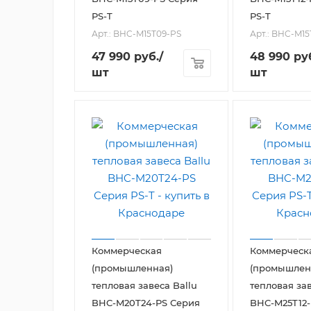
PS-T
PS-T
Арт.: BHC-M15T09-PS
Арт.: BHC-M15
47 990
руб.
/
48 990
ру
шт
шт
Коммерческая
Коммерческ
(промышленная)
(промышлен
тепловая завеса Ballu
тепловая зав
BHC-M20T24-PS Серия
BHC-M25T12-