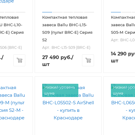
тепловая
Компактная тепловая
Компактная
завеса Ballu BHC-L15-
завеса Bal
RC-E) Серия
S09 (пульт BRC-E) Серия
S05-М Сери
S2
Арт.: BHC-L
-S06 (BRC-E)
Арт.: BHC-L15-S09 (BRC-E)
14 290
ру
.
/
27 490
руб.
/
шт
шт
Низкий уровень
Низкий уро
шума
шума