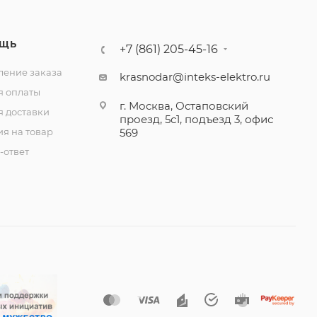
ЩЬ
+7 (861) 205-45-16
ение заказа
krasnodar@inteks-elektro.ru
я оплаты
г. Москва, Остаповский
я доставки
проезд, 5с1, подъезд 3, офис
ия на товар
569
-ответ