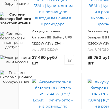
Аккумуляторная
Аккумулято
батарея BB Battery UPS
батарея BB 
12220W (12V / 53Ah)
12360XW (12V
Арт.: UPS 12220W
Арт.: UPS 123
27 490
руб.
/
38 750
руб
шт
шт