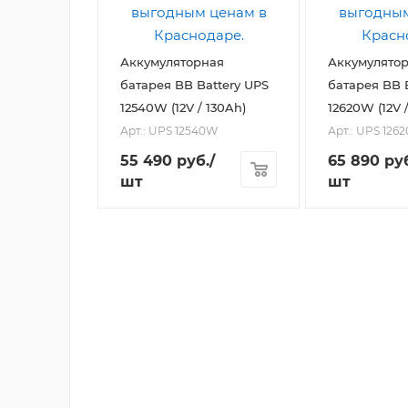
Аккумуляторная
Аккумулято
батарея BB Battery UPS
батарея BB 
12540W (12V / 130Ah)
12620W (12V 
Арт.: UPS 12540W
Арт.: UPS 126
55 490
руб.
/
65 890
руб
шт
шт