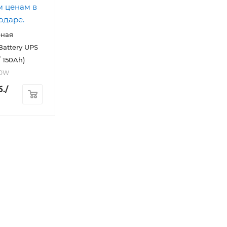
рная
Battery UPS
/ 150Ah)
20W
.
/