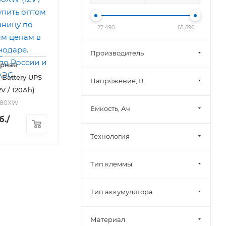
27 490
65 890
Производитель
орная
 Battery UPS
Напряжение, В
V / 120Ah)
2480XW
Емкость, Ач
б.
/
Технология
Тип клеммы
Тип аккумулятора
Материал