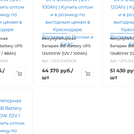
рная
Аккумуляторная
Аккумулят
Battery UPS
батарея BB Battery UPS
батарея BB
 / 88Ah)
12400XW (12V / 100Ah)
12480XW (12
60XW
Арт.: UPS 12400XW
Арт.: UPS 1
.
/
44 370
руб.
/
51 430
ру
шт
шт