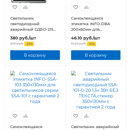
Светильник
Самоклеящаяся
светодиодный
этикетка INFO-DBA
аварийный СДБО-215
200х60мм для
"ЗАПАСНЫЙ ВЫХОД" 3
светильников серии
380
руб.
/шт
46.10
руб.
/шт
часа NI-CD AC/DC
DPA/DBA
507
руб.
51.20
руб.
-
25
%
-
10
%
В корзину
В корзину
Самоклеящаяся
Светильник аварийный