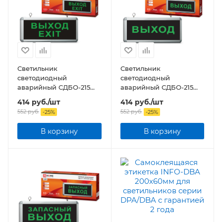
Светильник
Светильник
светодиодный
светодиодный
аварийный СДБО-215
аварийный СДБО-215
"ВЫХОД EXIT" 3 часа NI-
"ВЫХОД" 3 часа NI-CD
414
руб.
/шт
414
руб.
/шт
CD AC/DC
AC/DC
552
руб.
552
руб.
-
25
%
-
25
%
В корзину
В корзину