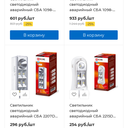
светодиодный
светодиодный
аварийный СБА 1098-
аварийный СБА 1098-
60DC 60 LED 2.0Ah
90DC 90 LED 2.2Ah
601
руб.
/шт
933
руб.
/шт
lithium battery DC
lithium battery DC
801
руб.
1 244
руб.
-
25
%
-
25
%
В корзину
В корзину
Светильник
Светильник
светодиодный
светодиодный
аварийный СБА 2207DC
аварийный СБА 2215DC
6+1LED 1.0Ah lithium
4+1LED 600mAh lithium
296
руб.
/шт
254
руб.
/шт
battery DC
battery DC