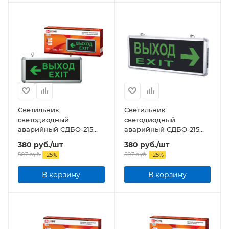
Светильник
Светильник
светодиодный
светодиодный
аварийный СДБО-215
аварийный СДБО-215
"ВЫХОД EXIT НАЛЕВО"
"ВЫХОД EXIT
380
руб.
/шт
380
руб.
/шт
3 часа NI-CD AC/DC
НАПРАВО" 3 часа NI-CD
507
руб.
507
руб.
-
25
%
-
25
%
AC/DC
В корзину
В корзину