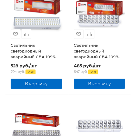
Светильник
Светильник
светодиодный
светодиодный
аварийный СБА 1096-
аварийный СБА 1098-
60DC 60LED 1.5Ah
30AC/DC 30 LED 1.2Ah
528
руб.
/шт
485
руб.
/шт
lithium battery DC
lithium battery AC/DC
704
руб.
647
руб.
-
25
%
-
25
%
В корзину
В корзину