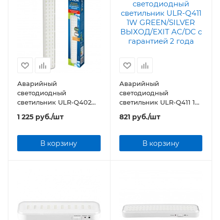
Аварийный
Аварийный
светодиодный
светодиодный
cветильник ULR-Q402
светильник ULR-Q411 1W
5W/DW WHITE S01 с
GREEN/SILVER
1 225
руб.
/шт
821
руб.
/шт
наклейкой ВЫХОД
ВЫХОД/EXIT AC/DC
AC/DC
В корзину
В корзину