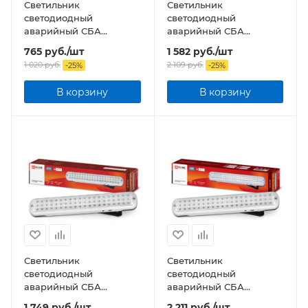
Светильник
Светильник
светодиодный
светодиодный
аварийный СБА
аварийный СБА
1048С-18AC/DC 18LED
1089С-40DC 40LED lead-
765
руб.
/шт
1 582
руб.
/шт
lead-acid AC/DC с
acid DC
1 020
руб.
2 109
руб.
-
25
%
-
25
%
наклейкой "ВЫХОД"
В корзину
В корзину
Светильник
Светильник
светодиодный
светодиодный
аварийный СБА
аварийный СБА
1093С-60DC 60LED lead-
1093С-90DC 90LED Li-
1 749
руб.
/шт
2 211
руб.
/шт