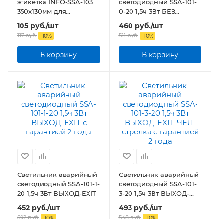
этикетка INFO-SSA-103
светодиодный SSA-101-
350х130мм для
0-20 1,5ч 3Вт БЕЗ
светильников серии
ТЕКСТА,стикер
105
руб.
/шт
460
руб.
/шт
SSA-101
350х130мм
117
руб.
511
руб.
-
10
%
-
10
%
В корзину
В корзину
Светильник аварийный
Светильник аварийный
светодиодный SSA-101-1-
светодиодный SSA-101-
20 1,5ч 3Вт ВЫХОД-EXIT
3-20 1,5ч 3Вт ВЫХОД-
EXIT-ЧЕЛ-стрелка
452
руб.
/шт
493
руб.
/шт
502
руб.
548
руб.
-
10
%
-
10
%