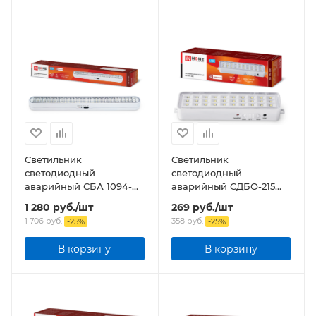
Светильник
Светильник
светодиодный
светодиодный
аварийный СБА 1094-
аварийный СДБО-215
90DC 90LED 2.0Ah
"ЗАПАСНЫЙ ВЫХОД" 3
1 280
руб.
/шт
269
руб.
/шт
lithium battery DC
часа NI-CD AC/DC
1 706
руб.
358
руб.
-
25
%
-
25
%
В корзину
В корзину