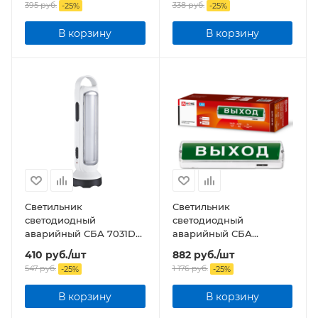
395
руб.
338
руб.
-
25
%
-
25
%
В корзину
В корзину
Светильник
Светильник
светодиодный
светодиодный
аварийный СБА 7031DC
аварийный СБА
18LED 1.5Ah lithium
8032С-24АС/DC 24LED с
410
руб.
/шт
882
руб.
/шт
battery DC
наклейкой "ВЫХОД"
547
руб.
1 176
руб.
-
25
%
-
25
%
lead-acid АС/DC
В корзину
В корзину