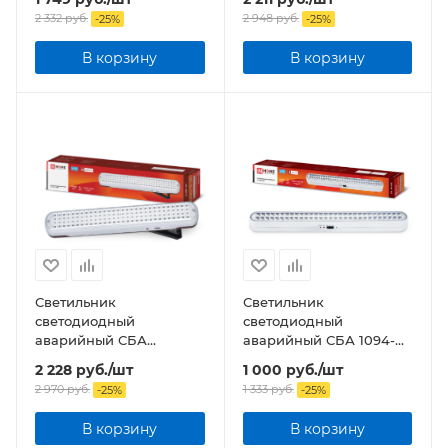
acid DC
ion DC
2 332
руб.
2 948
руб.
-
25
%
-
25
%
В корзину
В корзину
Светильник
Светильник
светодиодный
светодиодный
аварийный СБА
аварийный СБА 1094-
1093С-120DC 120LED Li-
60DC 60LED 2.2Ah
2 228
руб.
/шт
1 000
руб.
/шт
ion DC
lithium battery DC
2 970
руб.
1 333
руб.
-
25
%
-
25
%
В корзину
В корзину