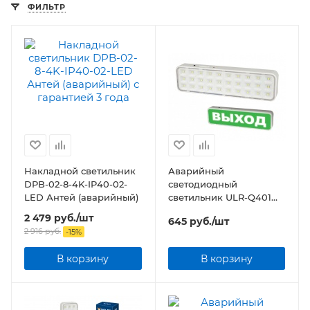
ФИЛЬТР
Накладной светильник
Аварийный
DPB-02-8-4K-IP40-02-
светодиодный
LED Антей (аварийный)
cветильник ULR-Q401
2W/DW WHITE S01 с
2 479
руб.
/шт
645
руб.
/шт
наклейкой ВЫХОД
2 916
руб.
-
15
%
AC/DC
В корзину
В корзину