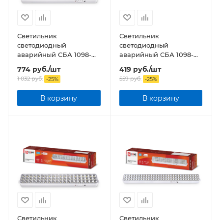
Светильник
Светильник
светодиодный
светодиодный
аварийный СБА 1098-
аварийный СБА 1098-
60AC/DC 60 LED 2.0Ah
30DC 30 LED 1.2Ah
774
руб.
/шт
419
руб.
/шт
lithium battery AC/DC
lithium battery DC
1 032
руб.
559
руб.
-
25
%
-
25
%
В корзину
В корзину
Светильник
Светильник