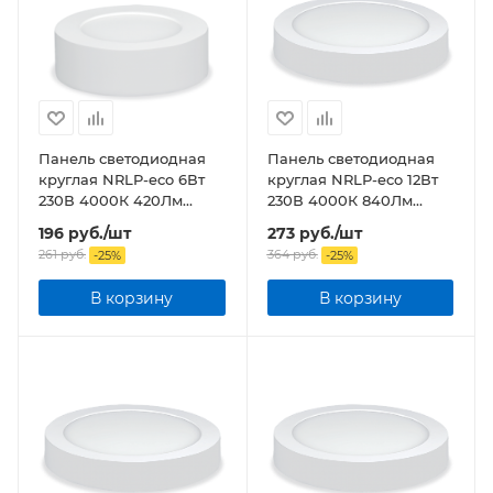
Панель светодиодная
Панель светодиодная
круглая NRLP-eco 6Вт
круглая NRLP-eco 12Вт
230В 4000К 420Лм
230В 4000К 840Лм
120мм белая накладная
170мм белая накладная
196
руб.
/шт
273
руб.
/шт
IP40
IP40
261
руб.
364
руб.
-
25
%
-
25
%
В корзину
В корзину