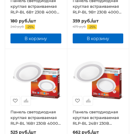
Панель светодиодная
Панель светодиодная
круглая встраиваемая
круглая встраиваемая
RLP-BL 6Вт 230В 4000К
RLP-BL 9Вт 230В 4000К
350Лм 105мм с
540Лм 145мм с
180
руб.
/шт
359
руб.
/шт
подсветкой белая IP20
подсветкой белая IP20
240
руб.
479
руб.
-
25
%
-
25
%
В корзину
В корзину
Панель светодиодная
Панель светодиодная
круглая встраиваемая
круглая встраиваемая
RLP-BL 16Вт 230В 4000К
RLP-BL 24Вт 230В
960Лм 195мм с
4000К 1440Лм 245мм с
525
руб.
/шт
662
руб.
/шт