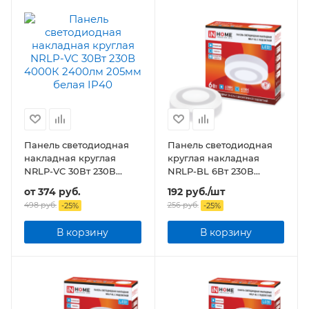
Панель светодиодная
Панель светодиодная
накладная круглая
круглая накладная
NRLP-VC 30Вт 230В
NRLP-BL 6Вт 230В
2400лм 205мм белая
4000К 350Лм 105мм с
от
374 руб.
192
руб.
/шт
IP40
подсветкой белая
498 руб.
256
руб.
-
25
%
-
25
%
В корзину
В корзину