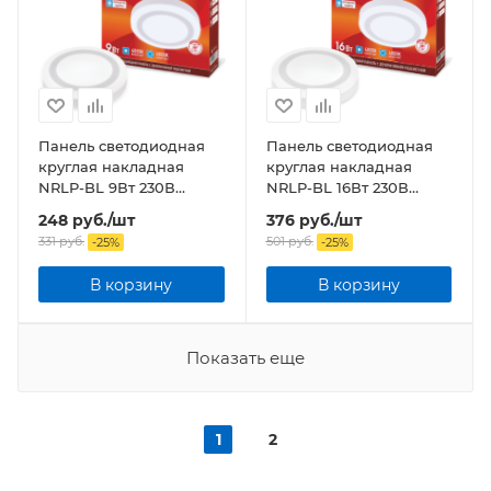
Панель светодиодная
Панель светодиодная
круглая накладная
круглая накладная
NRLP-BL 9Вт 230В
NRLP-BL 16Вт 230В
4000К 540Лм 145мм с
4000К 960Лм 195мм с
248
руб.
/шт
376
руб.
/шт
подсветкой белая IP20
подсветкой белая IP20
331
руб.
501
руб.
-
25
%
-
25
%
В корзину
В корзину
Показать еще
1
2