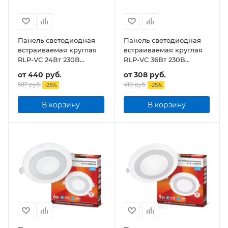
Панель светодиодная
Панель светодиодная
встраиваемая круглая
встраиваемая круглая
RLP-VC 24Вт 230В
RLP-VC 36Вт 230В
1920Лм 220мм белая
2880Лм 220мм белая
от
440 руб.
от
308 руб.
IP40
IP40
587 руб.
410 руб.
-
25
%
-
25
%
В корзину
В корзину