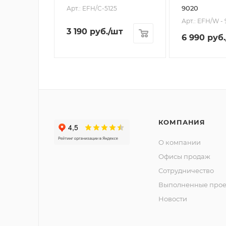
9020
Арт.: EFH/С-5125
Арт.: EFH/W -
3 190
руб.
/шт
6 990
руб.
КОМПАНИЯ
О компании
Офисы продаж
Сотрудничество
Выполненные прое
Новости