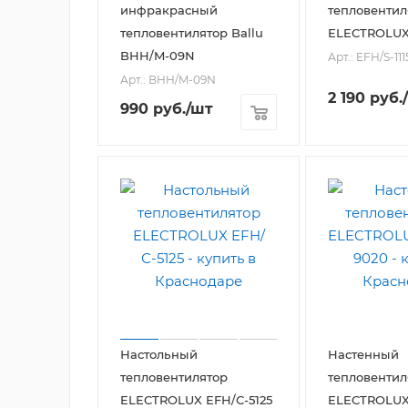
инфракрасный
тепловентил
тепловентилятор Ballu
ELECTROLUX 
BHH/M-09N
Арт.: EFH/S-111
Арт.: BHH/M-09N
2 190
руб.
990
руб.
/шт
Настольный
Настенный
тепловентилятор
тепловентил
ELECTROLUX EFH/С-5125
ELECTROLUX