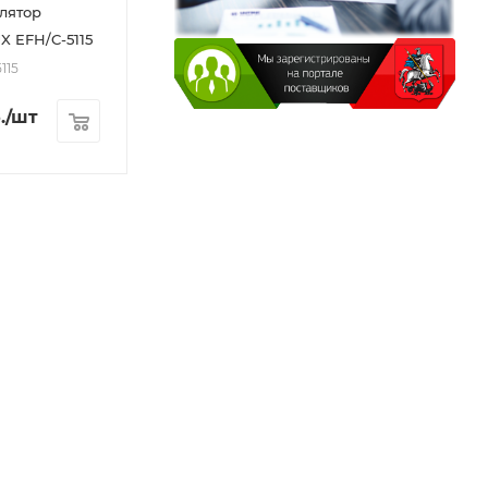
лятор
 EFH/C-5115
115
.
/шт