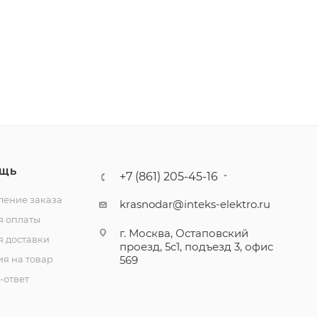
ЩЬ
+7 (861) 205-45-16
ение заказа
krasnodar@inteks-elektro.ru
я оплаты
г. Москва, Остаповский
я доставки
проезд, 5с1, подъезд 3, офис
ия на товар
569
-ответ