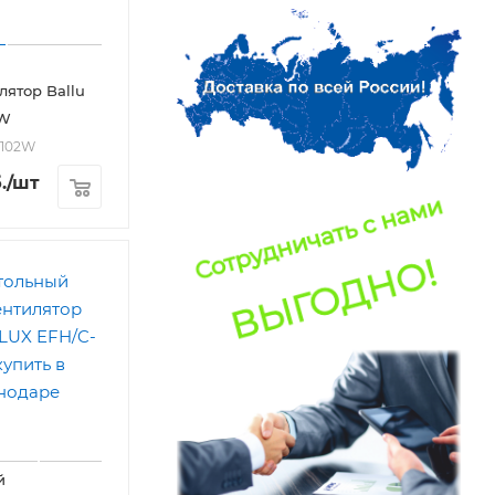
лятор Ballu
2W
-102W
.
/шт
й