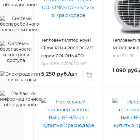
Тепловентилятор Royal
Тепловентил
Clima RFH-C2000DC-WT
NEOCLIMA F
серии COLONNATO
Арт.: FH-01
Арт.: RFH-C2000DC-WT
1 090
руб.
5 250
руб.
/шт