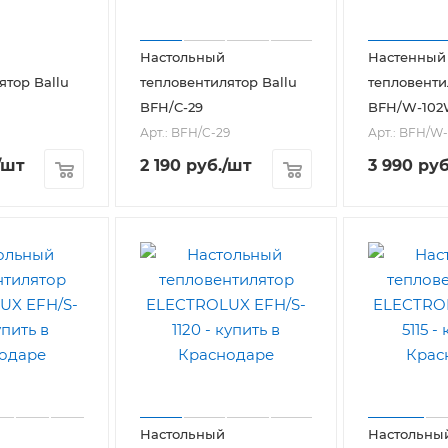
Настольный
Настенный
ятор Ballu
тепловентилятор Ballu
тепловенти
BFH/C-29
BFH/W-10
Арт.: BFH/C-29
Арт.: BFH/W
/шт
2 190
руб.
/шт
3 990
руб
Настольный
Настольны