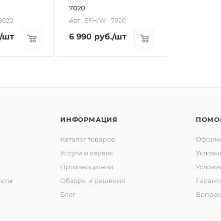
7020
 9020
Арт.: EFH/W - 7020
/шт
6 990
руб.
/шт
ИНФОРМАЦИЯ
ПОМО
Каталог товаров
Оформл
Услуги и сервис
Услови
Производители
Услови
кты
Обзоры и решения
Гарант
Блог
Вопрос