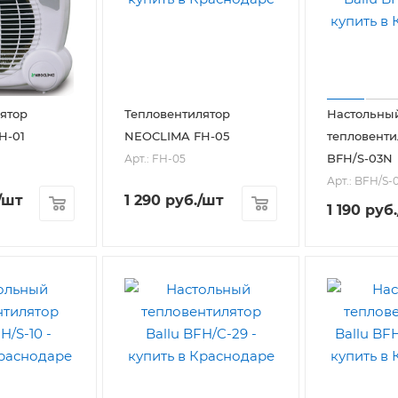
ятор
Тепловентилятор
Настольны
H-01
NEOCLIMA FH-05
тепловенти
BFH/S-03N
Арт.: FH-05
Арт.: BFH/S-
/шт
1 290
руб.
/шт
1 190
руб.