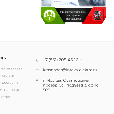
ЩЬ
+7 (861) 205-45-16
ение заказа
krasnodar@inteks-elektro.ru
я оплаты
г. Москва, Остаповский
я доставки
проезд, 5с1, подъезд 3, офис
ия на товар
569
-ответ