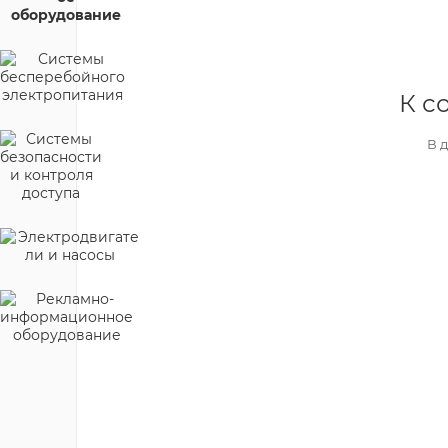
К с
В 