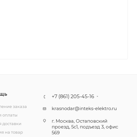
ЩЬ
+7 (861) 205-45-16
ение заказа
krasnodar@inteks-elektro.ru
я оплаты
г. Москва, Остаповский
я доставки
проезд, 5с1, подъезд 3, офис
ия на товар
569