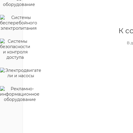
К с
В 