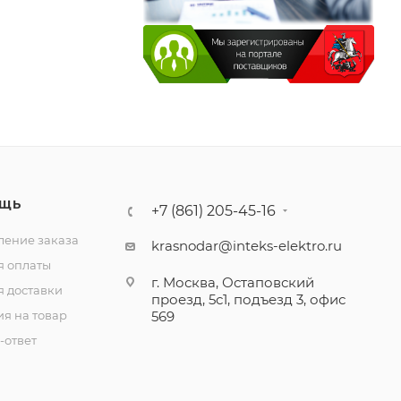
ЩЬ
+7 (861) 205-45-16
ение заказа
krasnodar@inteks-elektro.ru
я оплаты
г. Москва, Остаповский
я доставки
проезд, 5с1, подъезд 3, офис
ия на товар
569
-ответ